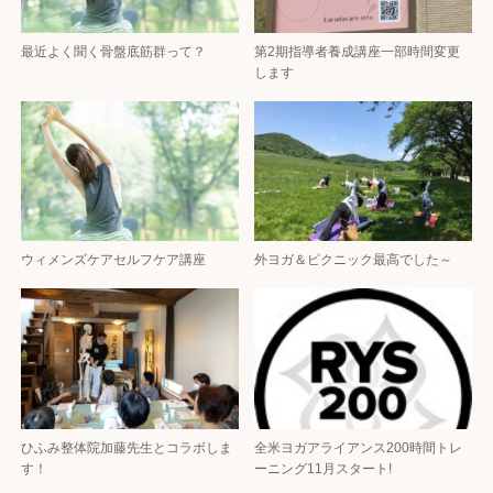
最近よく聞く骨盤底筋群って？
第2期指導者養成講座一部時間変更
します
ウィメンズケアセルフケア講座
外ヨガ＆ピクニック最高でした～
ひふみ整体院加藤先生とコラボしま
全米ヨガアライアンス200時間トレ
す！
ーニング11月スタート!