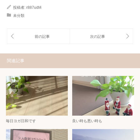
投稿者:
r887udt4
未分類
関連記事
毎日ヨガ日和です
良い時も悪い時も